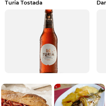
Turia Tostada
Da